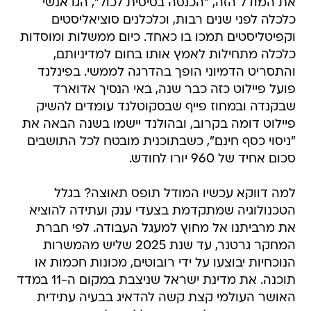
את המודל הזה, "הכנסה בסיסית לכול", הגו אנשי
כלכלה לפני שנים רבות, וכלכלנים סוציאליסטים
וקפיטליסטים תמכו בו כאחד. כיום ממשלות ומוסדות
כלכלה מתחילות לאמץ אותו בחום למדיניותם,
והתסריט הדמיוני הופך בהדרגה לממשי. בפינלנד
פועל פיילוט כזה כבר שנה, באי הנסיך אדוארד
שבקנדה ובמחוז פייף שבסקוטלנד עומדים להשיק
פיילוט דומה בקרוב, ובהולנד יישמו בשנה הבאה את
"ניסוי כסף חינם", כשבתוכנית מובטח לכל התושבים
סכום אחיד של 960 יורו לחודש.
למה דווקא עכשיו המודל תופס תאוצה? בגלל
הטכנולוגיה שמתקדמת בצעדי ענק ועתידה להוציא
את מרביתנו אל מחוץ למעגל העבודה. לפי חברת
המחקר גרטנר, עד שנת 2025 שליש מהמשרות
הנוכחיות יבוצעו על ידי רובוטים, מכונות חכמות או
תוכנה. את מדינת ישראל שניצבת במקום ה-11 במדד
האושר העולמי קצת קשה להדאיג בבעיה עתידית