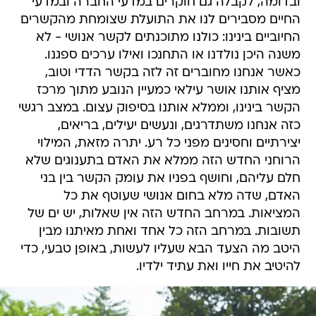
ובדומה, לקבלה גם חוקרים במדעי החברה ובמדעי
החיים מסבירים לנו את התועלת שצומחת מהקשרים
החיוביים בינינו: כולנו מתוכנתים לקשר אנושי - לא
משנה היכן נולדנו או התחנכו ואילו ערכים ספגנו.
כאשר אנחנו מחוברים זה לזה בקשר הדדי וטוב,
מציף אותנו אושר עילאי כמעיין הנובע מתוך מרכז
הקשר בינינו, וממלא אותנו בסיפוק עצום. במצב רגשי
כזה אנחנו משתדרגים, ונעשים יעילים, בריאים,
יצירתיים וחסינים מפני כל רע. יתרה מזאת, המילוי
הרוחני החדש הזה ממלא את האדם בתענוגים שלא
חלם עליהם, וחושף בפניו את עומק הקשר בין בני
האדם, שדה מלא בחום אנושי שעוטף את כל
המציאות. במרחב החדש הזה אין שאלות, יש ים של
תשובות. במרחב הזה כל אחד ואחת מאיתנו מבין
היטב מה הצעד הבא שעליו לעשות, באופן טבעי, כדי
להיטיב את חייו ואת עתיד ילדיו.