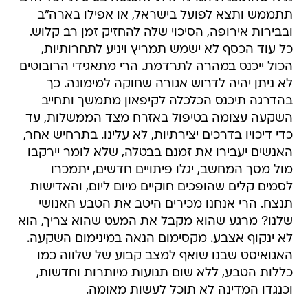
תתממש ותצא לפועל בישראל, או אפילו בארה"ב
ובבירות אירופה, הסיכוי שלה להחזיק זמן רב קלוש.
כל עוד הכסף לא ישמש תמריץ ויניע לתחרותיות,
הכול ייכנס במהרה לתרדמת. הרי מתאגידי הרובוטים
לא ניתן יהיה לדרוש אגורה שחוקה למימונה. כך
בהדרגה תיכנס הכלכלה לקיפאון מתמשך ותחייב
השקעה עצומה בטיפול באזרח מצד הממשלות, עד
כדי דיכויו בדרכים יצירתיות, לא עלינו. בתרחיש אחר,
האנשים יעבירו את זמנם בבטלה, שלא לומר יירקבו
מול מסך המחשב, יגלו פיתויים חדשים, יתמכרו
לסמים קלים שהופכים חוקיים מיום ליום, והאדישות
תנצח. הרי אנחנו מכירים היטב את הטבע האנושי
שלנו? מרגע שהוא מקבל את המעט שהוא צריך, הוא
לא ינקוף אצבע. מקסימום הנאה במינימום השקעה.
האגואיסט שבנו שואף למצב קבוע של שלווה כמו
כללות הטבע, ללא שום תנועות מיותרות וחדשות,
וכנגדו המדינה לא תוכל לעשות מאומה.