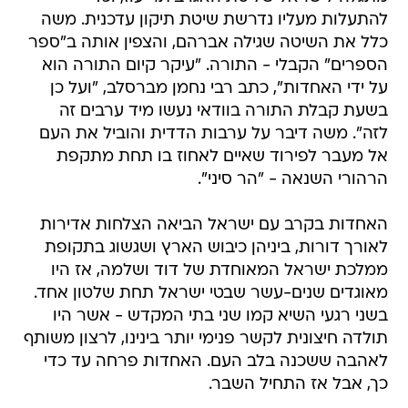
להתעלות מעליו נדרשת שיטת תיקון עדכנית. משה
כלל את השיטה שגילה אברהם, והצפין אותה ב"ספר
הספרים" הקבלי - התורה. "עיקר קיום התורה הוא
על ידי האחדות", כתב רבי נחמן מברסלב, "ועל כן
בשעת קבלת התורה בוודאי נעשו מיד ערבים זה
לזה". משה דיבר על ערבות הדדית והוביל את העם
אל מעבר לפירוד שאיים לאחוז בו תחת מתקפת
הרהורי השנאה - "הר סיני".
האחדות בקרב עם ישראל הביאה הצלחות אדירות
לאורך דורות, ביניהן כיבוש הארץ ושגשוג בתקופת
ממלכת ישראל המאוחדת של דוד ושלמה, אז היו
מאוגדים שנים-עשר שבטי ישראל תחת שלטון אחד.
בשני רגעי השיא קמו שני בתי המקדש - אשר היו
תולדה חיצונית לקשר פנימי יותר בינינו, לרצון משותף
לאהבה ששכנה בלב העם. האחדות פרחה עד כדי
כך, אבל אז התחיל השבר.