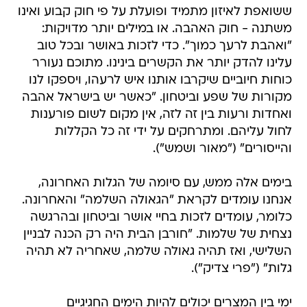
ששואפת לאיזון מתמיד ופועלת על פי חוק קבוע ואינו
משתנה - חוק האהבה. או במילים יותר מדויקות:
"ואהבת לרעך כמוך". כדי לזכות באושר ובכל טוב
עלינו להדק יותר את הקשרים בינינו. מתוכם נעורר
כוחות חיוביים שיקרבו אותנו איש לרעהו, ויספקו לנו
מקורות של שפע וביטחון. "כאשר יש בישראל אהבה
ואחדות ורעות בין זה לזה, אין מקום לשום פורענות
לחול עליהם. ומתרחקים על ידי זה כל הקללות
והייסורים" ("מאור ושמש").
בימים אלה ממש, עם סיומה של הגלות האחרונה,
אנחנו עומדים לקראת "הגאולה השלמה" והאחרונה.
כלומר, עומדים לזכות בחיי אושר וביטחון ובהרגשה
נצחית של שלמות. "חורבן הבית היה רק הכנה לבניין
השלישי, ואז תהיה גאולה שלמה, שאחריה לא תהיה
גלות" ("פרי צדיק").
ימי בין המצרים יכולים להיות הימים החגיגיים