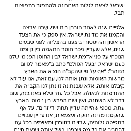
ישראל לצאת לגלות האחרונה ולהתפזר בתפוצות
תבל.
אלפיים שנה לאחר חורבן בית שני, שַבנו ארצה
והקמנו את מדינת ישראל. אין ספק כי את הצעד
הראשון וההיסטורי ביצענו בהצלחה לפני שבעים
שנים, אלא שעדיין ניכר חוסר התאמה בין קיומנו
הנוכחי על פני אדמת ישראל לבין החוסן הפנימי שלנו
כעם ישראל. "בעל הסולם" כתב ב"מאמר לסיום
הזוהר": "אף על פי שהקב"ה הוציא את הארץ
מרשות האומות ונתן אותה לנו, עם זאת, אנו עוד לא
קיבלנו אותה. אלא שבנתינה זו נתן לנו הקב"ה את
ההזדמנות לגאולה. אבל כל עוד שלא באנו בזה, שום
דבר לא השתנה, ואין שום הפרש בין נימוסי הארץ
עתה, מכפי שהייתה עדיין תחת ידי זרים". על אף
שהקמנו מדינה חזקה ועצמאית, אנו עדיין שבויים
בתפיסה גלותית, שרויים בחורבן ומאוימים בכל עת
להחריב את כל מה שבנינו, בשל אותה שנאת חינם.