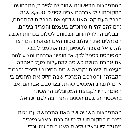
ההתפרצות הראשונה שהובילה לפירוד, התרחשה
בתקופתו של אברהם אבינו לפני כ-3,500 שנה
בבבל העתיקה. האגו שדחף את הבבלים להתפתח,
גרם להם להיות מרוכזים בעצמם והפריד ביניהם.
הבבלים החלו לחשוב שבכוחם לשלוט בכוחות הטבע
המנהלים את העולם. מכוח האגו המופרז הם רצו
להגיע אל מעבר לשמיים, ובנו את מגדל בבל
המפורסם כסמל לכך. אז הופיע אברהם והציע להם
את אהבת הזולת כשיטה להתעלות מעל האהבה
העצמית. לימים נקראה שיטת החיבור שלימד "חכמת
הקבלה", והמרכיב המרכזי שבה חיזק את היחסים בין
אדם לחברו. המעטים שהתקבצו סביב אברהם, אבי
האומה, היו לקבוצת המקובלים הראשונה
בהיסטוריה, שעם השנים התרחבה לעם ישראל.
ההתפרצות השנייה של האגו התרחשה עם גלות
מצרים בתקופתו של משה רבנו. בארץ מצרים
מתגלה לישראל שליטת האגו ביתר עוז, וכדי