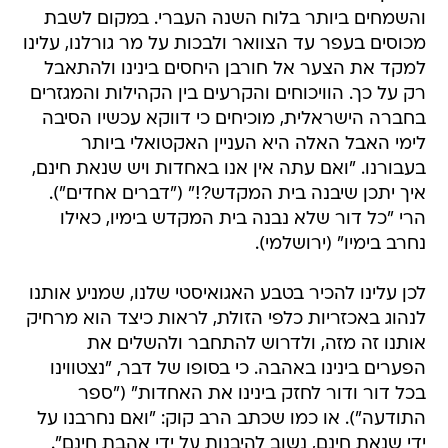
והשמחים ביותר בלוח השנה העברי. במקום לשבת
מכוסים בעפר עד הצוואר ולבכות על מר גורלנו, עלינו
למקד את הצער אל חורבן היחסים בינינו ולהתאבל
רק על כך. הוויכוחים והקרעים בין הקהילות והמגזרים
בחברה הישראלית, מוכיחים כי דווקא עכשיו הסיבה
לימי האבל האלה היא העניין האקטואלי ביותר
בעבורנו. "ואם עתה אין אנו באחדות ויש שנאת חינם,
איך יתכן שיבנה בית המקדש?!" ("דברים אחדים").
הרי "כל דור שלא נבנה בית המקדש בימיו, כאילו
נחרב בימיו" (ירושלמי).
לכן עלינו להכיר בטבע האגואיסטי שלנו, שמניע אותנו
לנהוג באכזריות כלפי הזולת, לראות כיצד הוא מרחיק
אותנו זה מזה, ולדרוש להתחבר ולהשלים את
הפערים בינינו באהבה. כי בסופו של דבר, "נצטווינו
בכל דור ודור לחזק בינינו את האחדות" ("ספר
התודעה"). או כמו שכתב הרב קוק: "ואם נחרבנו על
ידי שנאת חינם, נשוב להיבנות על ידי אהבת חינם".