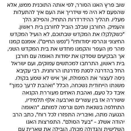
שוב פרץ האגו הסורר, לפי אותה התוכנית ממש, אלא
שהפעם לא היה מי שידריך את העם איך להתעלות
מעליו. תהליך ההידרדרות התחיל, והפילוג הלך
והעמיק. החורבן שבלב הוביל לחורבן בית ראשון.
"כשקלקלו את המקדש שבתוכם, לא הועיל המקדש
החיצוני ונהרסו יסודותיו" ("נפש החיים"). אומנם קמנו
מהר מן העפר והקמנו מחדש את בית המקדש השני,
אך הבקיעים שסדקו את יסודות האומה עם חורבן
בית ראשון, התרחבו למכתשים עמוקים, ועם ישראל
החל בהדרגה לסגת מדרגתו הרוחנית. רבי עקיבא
ניסה לעצור את המפולת, אך איש לא שמע בקולו.
משנתו הייחודית נשכחה, הכלל "ואהבת לרעך כמוך"
איבד כל טעם, ואהבת האחים מעוררת הקנאה
ששררה אז בין עשרים וארבעה אלף תלמידיו,
התחלפה בשנאת חינם וגרמה למותם. "האומה
הנגועה מתה, ואיבריה התפזרו לכל רוח", כתב הרב
יהודה אשלג - "בעל הסולם". התפרצות האגו
השלישית והגדולה מכולן, הובילה את שארית עם