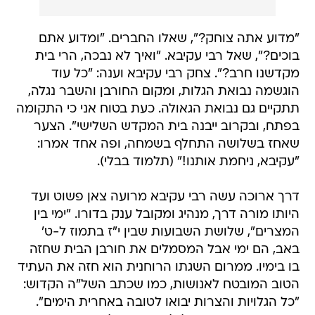
"מדוע אתה צוחק?", שאלו החברים. "ומדוע אתם
בוכים?", שאל רבי עקיבא. "ואיך לא נבכה, הרי בית
מקדשנו חרב?". צחק רבי עקיבא וענה: "כל עוד
הוגשמה נבואת הגלות, ומקום החורבן והשבר נגלה,
תתקיים גם נבואת הגאולה. כעת בטוח אני כי התקומה
בפתח, ובקרוב ייבנה בית המקדש השלישי". הצער
שאחז בשלושה התחלף בשמחה, ופה אחד אמרו:
"עקיבא, ניחמת אותנו!" (תלמוד בבלי).
דרך ארוכה עשה רבי עקיבא מרועה צאן פשוט ועד
היותו מורה דרך, מנהיג ומקובל ענק בדורו. "ימי בין
המצרים", שלושת השבועות שבין י"ז בתמוז ל-ט'
באב, הם ימי אבל המסמלים את חורבן הבית שחזה
בו בימיו. ממרום השגתו הרוחנית הוא חזה את העתיד
הטוב המובטח לאנושות, כמו שכתב השל"ה הקדוש:
"כל הגלויות והצרות יבואו לטובה באחרית הימים".