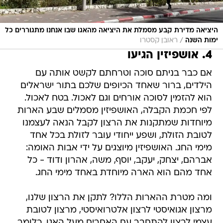
היציאה מדירת קבע מסמלת את היציאה מהאגו שבו אנחנו מתגוררים כל
/
ימות השנה
ראובן קסטרו
4. אושפיזין הגיעו
אם כבר בניתם סוכה וטרחתם לקשט אותה עם
הילדים, ברור שאחד הכיופים שלכם בתור ישראלים
הוא להזמין לסוכה אורחים וגם לאכול. בטח לאכול.
לפי חכמת הקבלה, האושפיזין מסמלים שבע הארות
מיוחדות שמתקנות את הרצון לקבל הנאה לעצמנו
לטובת הזולת, ושפע ייחודי עובר לזולת בכל אחד
מימי החג. האושפיזין מיוצגים על ידי אבות האומה:
אברהם, יצחק, יעקב, יוסף, משה, אהרון ודוד - כל
אחד מהם הוא הארה מיוחדת באחד מימי החג.
ומה מטרת ההארות הללו? לתקן את הרצון שלנו,
מרצון אגואיסטי לרצון אלטרואיסטי, מרצון לטובת
עצמי לרצון להתחבר עם האחרים מעל האגו. כלומר,