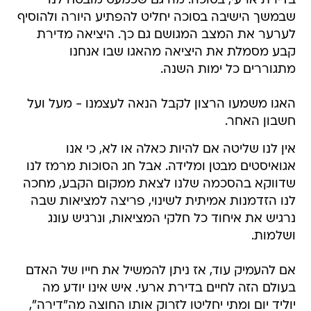
בדירת ארעי, בסוכה. מה גם שכמעט מובטח לנו
שבמשך הישיבה בסוכה יחליט להפתיע היורה ולהוסיף
לערער את המצב המגושם גם כך. היציאה מדירת
קבע מסמלת את היציאה מהאגו שבו אנחנו
מתגוררים כל ימות השנה.
האגו משמעו הרצון לקבל הנאה לעצמנו - מעל ועל
חשבון האחר.
אין לנו שליטה אם להיות כאלה או לא, כי אנו
אגואיסטים מבטן ומלידה. אבל חג הסוכות מרמז לנו
שדווקא בהסכמה שלנו לצאת ממקום הקבע, מחכה
לנו הזדמנות אמיתית לשינוי, פריצה למציאות שבה
נרגיש את איחוד כל חלקי המציאות, ונרגיש עונג
ושלמות.
אם להעמיק עוד, אז ניתן להמשיל את חייו של האדם
בעולם הזה לחיים בדירת ארעי. איש אינו יודע מה
יוליד יום ומתי יחליטו לזרוק אותו החוצה מה"דירה",